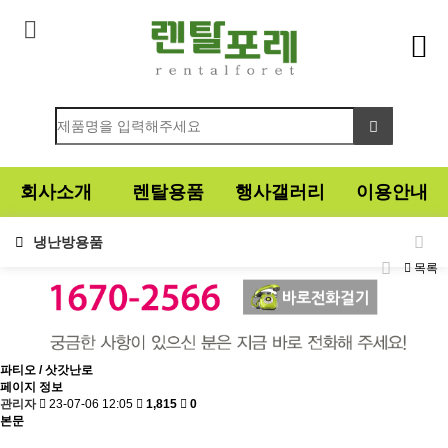
회사소개
렌탈용품
행사갤러리
이용안내
냉난방용품
목록
파티오 / 삿갓난로
페이지 정보
관리자
23-07-06 12:05
1,815
0
본문