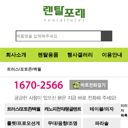
회사소개
렌탈용품
행사갤러리
이용안내
트러스/포토존/백월
이미
트러스/포토존/백월
캐노피천막/몽골텐트
테이블/의자
지
목록
룰렛/프로모션게
무대/음향/조명
파라솔