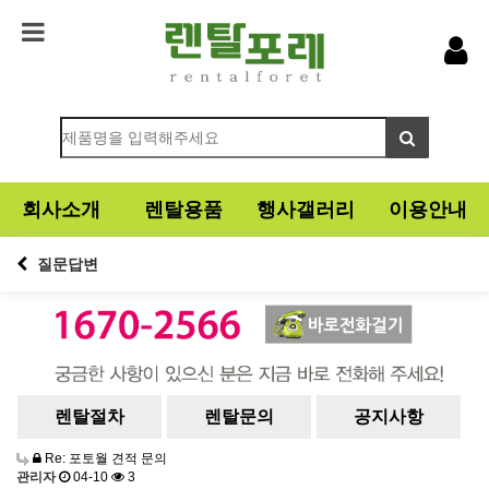
회사소개
렌탈용품
행사갤러리
이용안내
질문답변
렌탈절차
렌탈문의
공지사항
Re: 포토월 견적 문의
관리자
04-10
3