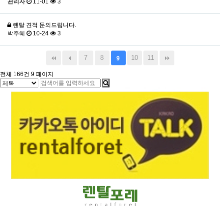
관리자
11-01
3
렌탈 견적 문의드립니다.
박주혜
10-24
3
7
8
10
11
9
전체 166건
9 페이지